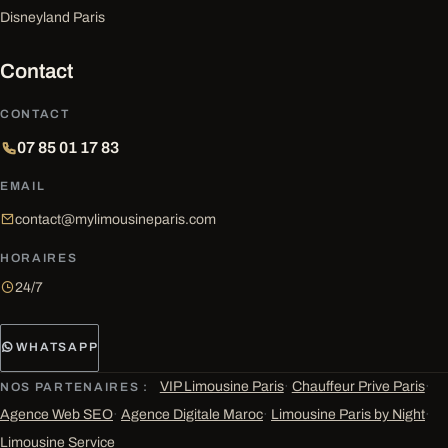
Disneyland Paris
Contact
CONTACT
07 85 01 17 83
EMAIL
contact@mylimousineparis.com
HORAIRES
24/7
WHATSAPP
VIP Limousine Paris
·
Chauffeur Prive Paris
·
NOS PARTENAIRES :
Agence Web SEO
·
Agence Digitale Maroc
·
Limousine Paris by Night
·
Limousine Service