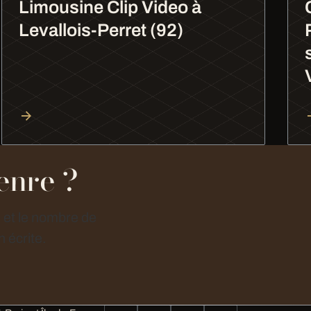
Limousine Clip Video à
Levallois-Perret (92)
enre ?
e et le nombre de
 écrite.