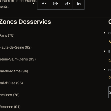
 Paris et Île-de-France.
ents.
Zones Desservies
C
Paris (75)
Hauts-de-Seine (92)
E
Seine-Saint-Denis (93)
H
Val-de-Marne (94)
Val-d'Oise (95)
Yvelines (78)
Essonne (91)