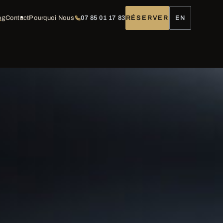
og
Contact
Pourquoi Nous
07 85 01 17 83
RÉSERVER
EN