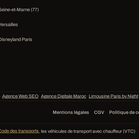
Seine-et-Marne (77)
Versailles
Disneyland Paris
·
Agence Web SEO
·
Agence Digitale Maroc
·
Limousine Paris by Night
Mentions légales
CGV
Politique de c
Code des transports
, les véhicules de transport avec chauffeur (VTC)