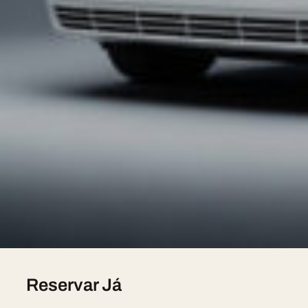
premium, motorista que fala português, orçamento em
A Nossa Frota
Hummer H2 Limousine — 8 seats, sur devis
Chrysler 300C Stretch — 8 seats, sur devis
Lincoln Town Car — 7 seats, sur devis
Lincoln Navigator L — 8 seats, sur devis
Pink Limousine — 8 seats, sur devis
Mercedes V-Class — 7 seats, sur devis
Reservar Já