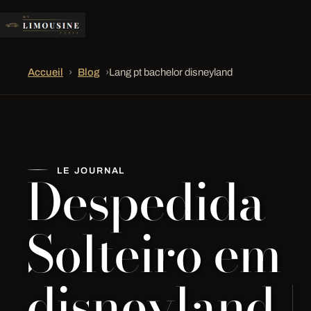
Accueil
›
Blog
›
Lang pt bachelor disneyland
Despedida
LE JOURNAL
Solteiro em
disneyland |