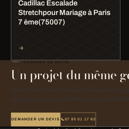
Cadillac Escalade
Stretchpour Mariage à Paris
7 ème(75007)
DEMANDE DE DEVIS
Un projet du même g
Dites-nous la date, l’adresse de prise en charg
passagers : nous répondons par une proposition
DEMANDER UN DEVIS
07 85 01 17 83