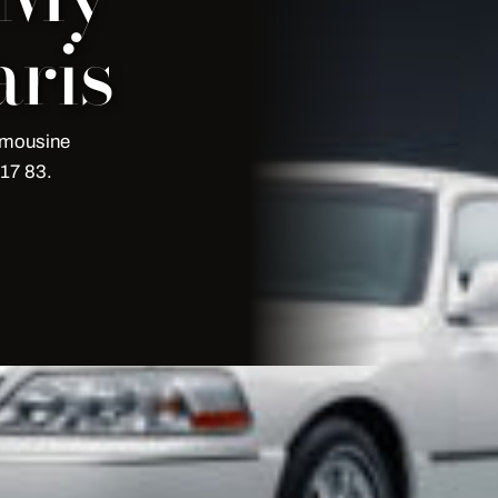
ris
imousine
17 83.
| My Limousine Paris
m
My Limousine Paris
. Frota