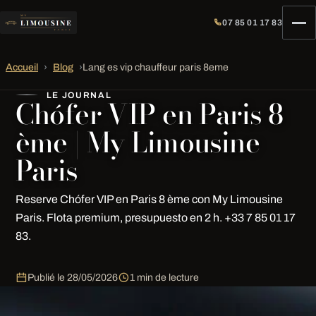
07 85 01 17 83
Accueil
›
Blog
›
Lang es vip chauffeur paris 8eme
LE JOURNAL
Chófer VIP en Paris 8
ème | My Limousine
Paris
Reserve Chófer VIP en Paris 8 ème con My Limousine
Paris. Flota premium, presupuesto en 2 h. +33 7 85 01 17
83.
Publié le
28/05/2026
1 min de lecture