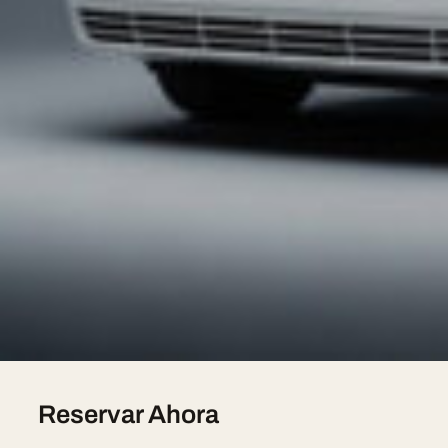
chófer hispanohablante, presupuesto gratuito en meno
Nuestra Flota
Hummer H2 Limousine — 8 seats, sur devis
Chrysler 300C Stretch — 8 seats, sur devis
Lincoln Town Car — 7 seats, sur devis
Lincoln Navigator L — 8 seats, sur devis
Pink Limousine — 8 seats, sur devis
Mercedes V-Class — 7 seats, sur devis
Reservar Ahora