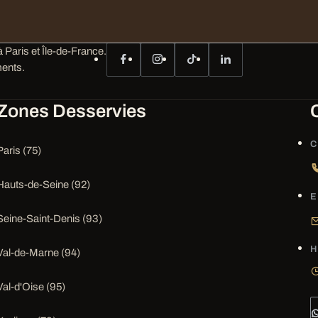
 Paris et Île-de-France.
ents.
Zones Desservies
C
Paris (75)
Hauts-de-Seine (92)
E
Seine-Saint-Denis (93)
H
Val-de-Marne (94)
Val-d'Oise (95)