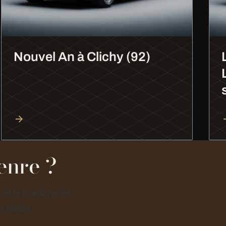
Nouvel An à Clichy (92)
enre ?
e et le nombre de
 écrite.