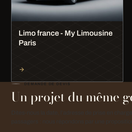
Limo france - My Limousine
Paris
DEMANDE DE DEVIS
Un projet du même g
Dites-nous la date, l’adresse de prise en charg
passagers : nous répondons par une proposition