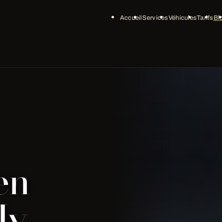
Accueil
Services
Véhicules
Tarifs
Bl
en
My