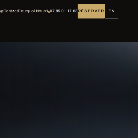
og
Contact
Pourquoi Nous
07 85 01 17 83
RÉSERVER
EN