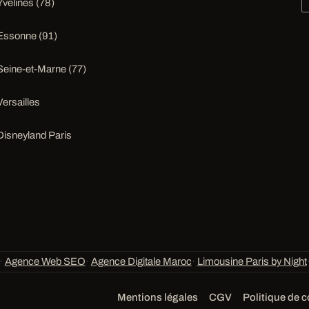
Yvelines (78)
Essonne (91)
Seine-et-Marne (77)
Versailles
Disneyland Paris
·
Agence Web SEO
·
Agence Digitale Maroc
·
Limousine Paris by Night
Mentions légales
CGV
Politique de c