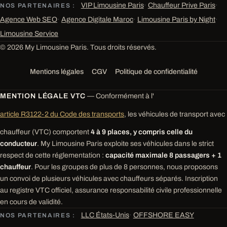
VIP Limousine Paris
·
Chauffeur Prive Paris
·
NOS PARTENAIRES :
Agence Web SEO
·
Agence Digitale Maroc
·
Limousine Paris by Night
·
Limousine Service
© 2026 My Limousine Paris. Tous droits réservés.
Mentions légales
CGV
Politique de confidentialité
MENTION LÉGALE VTC
— Conformément à l'
article R3122-2 du Code des transports
, les véhicules de transport avec
chauffeur (VTC) comportent
4 à 9 places, y compris celle du
conducteur
. My Limousine Paris exploite ses véhicules dans le strict
respect de cette réglementation :
capacité maximale 8 passagers + 1
chauffeur
. Pour les groupes de plus de 8 personnes, nous proposons
un convoi de plusieurs véhicules avec chauffeurs séparés. Inscription
au registre VTC officiel, assurance responsabilité civile professionnelle
en cours de validité.
LLC États-Unis
·
OFFSHORE EASY
NOS PARTENAIRES :