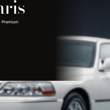
ris
s. Premium
ine Paris
Paris
. Premium fleet, English-