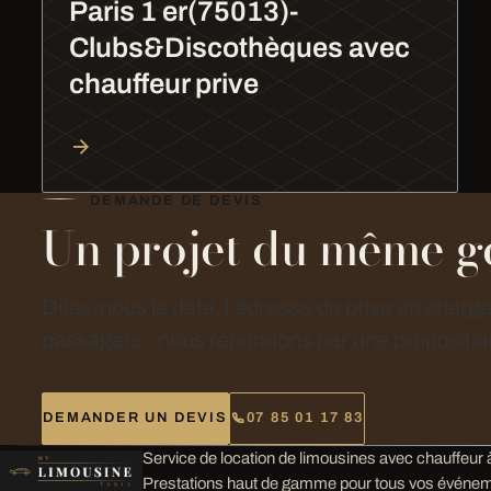
Paris 1 er(75013)-
Clubs&Discothèques avec
chauffeur prive
DEMANDE DE DEVIS
Un projet du même g
Dites-nous la date, l’adresse de prise en charg
passagers : nous répondons par une proposition
DEMANDER UN DEVIS
07 85 01 17 83
Service de location de limousines avec chauffeur à
Prestations haut de gamme pour tous vos événem