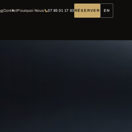
og
Contact
Pourquoi Nous
07 85 01 17 83
RÉSERVER
EN