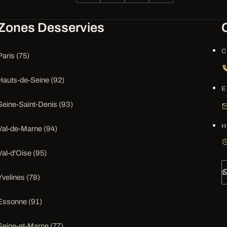
Zones Desservies
C
Paris (75)
Hauts-de-Seine (92)
E
Seine-Saint-Denis (93)
H
Val-de-Marne (94)
Val-d'Oise (95)
Yvelines (78)
Essonne (91)
Seine-et-Marne (77)