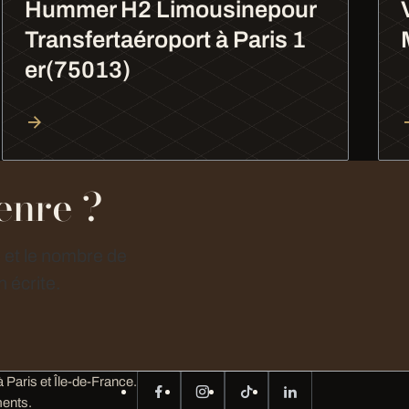
Hummer H2 Limousinepour
Transfertaéroport à Paris 1
er(75013)
enre ?
e et le nombre de
 écrite.
 Paris et Île-de-France.
ents.