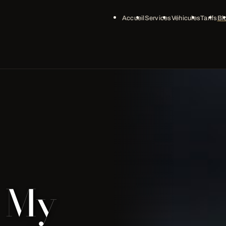
Accueil
Services
Véhicules
Tarifs
Bl
| My