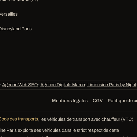
Versailles
Disneyland Paris
·
Agence Web SEO
·
Agence Digitale Maroc
·
Limousine Paris by Night
Mentions légales
CGV
Politique de c
Code des transports
, les véhicules de transport avec chauffeur (VTC)
ne Paris exploite ses véhicules dans le strict respect de cette