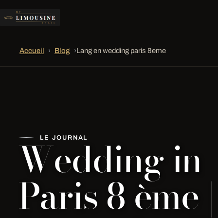
Accueil
›
Blog
›
Lang en wedding paris 8eme
Wedding in
LE JOURNAL
Paris 8 ème 