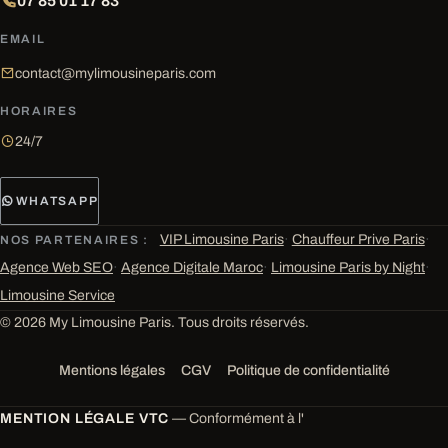
07 85 01 17 83
EMAIL
contact@mylimousineparis.com
HORAIRES
24/7
WHATSAPP
VIP Limousine Paris
·
Chauffeur Prive Paris
·
NOS PARTENAIRES :
Agence Web SEO
·
Agence Digitale Maroc
·
Limousine Paris by Night
·
Limousine Service
© 2026 My Limousine Paris. Tous droits réservés.
Mentions légales
CGV
Politique de confidentialité
MENTION LÉGALE VTC
— Conformément à l'