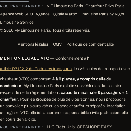
VIP Limousine Paris
·
Chauffeur Prive Paris
·
NOS PARTENAIRES :
Agence Web SEO
·
Agence Digitale Maroc
·
Limousine Paris by Night
·
Limousine Service
© 2026 My Limousine Paris. Tous droits réservés.
Mentions légales
CGV
Politique de confidentialité
MENTION LÉGALE VTC
— Conformément à l'
article R3122-2 du Code des transports
, les véhicules de transport avec
chauffeur (VTC) comportent
4 à 9 places, y compris celle du
conducteur
. My Limousine Paris exploite ses véhicules dans le strict
respect de cette réglementation :
capacité maximale 8 passagers + 1
chauffeur
. Pour les groupes de plus de 8 personnes, nous proposons
un convoi de plusieurs véhicules avec chauffeurs séparés. Inscription
au registre VTC officiel, assurance responsabilité civile professionnelle
en cours de validité.
LLC États-Unis
·
OFFSHORE EASY
NOS PARTENAIRES :