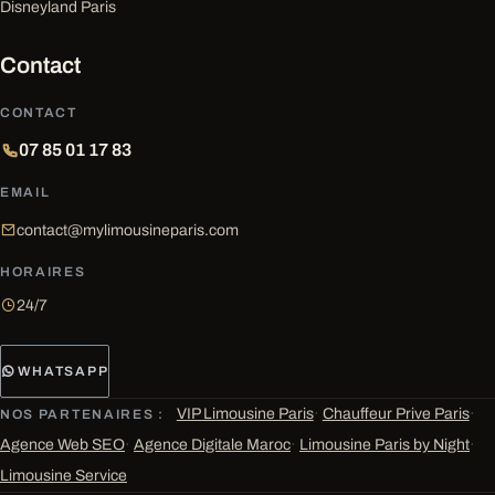
Disneyland Paris
Contact
CONTACT
07 85 01 17 83
EMAIL
contact@mylimousineparis.com
HORAIRES
24/7
WHATSAPP
VIP Limousine Paris
·
Chauffeur Prive Paris
·
NOS PARTENAIRES :
Agence Web SEO
·
Agence Digitale Maroc
·
Limousine Paris by Night
·
Limousine Service