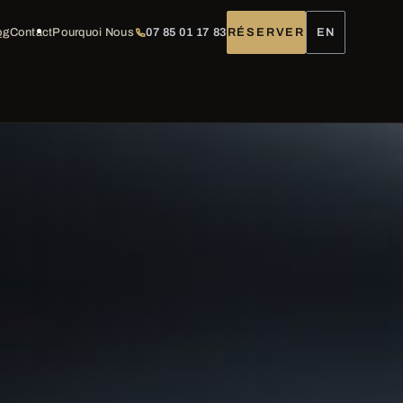
og
Contact
Pourquoi Nous
07 85 01 17 83
RÉSERVER
EN