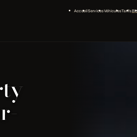
Accueil
Services
Véhicules
Tarifs
Bl
rty
r-