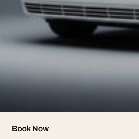
English-speaking chauffeur, free quote in under 2 hours
Our Fleet
Hummer H2 Limousine — 8 seats, sur devis
Chrysler 300C Stretch — 8 seats, sur devis
Lincoln Town Car — 7 seats, sur devis
Lincoln Navigator L — 8 seats, sur devis
Pink Limousine — 8 seats, sur devis
Mercedes V-Class — 7 seats, sur devis
Book Now