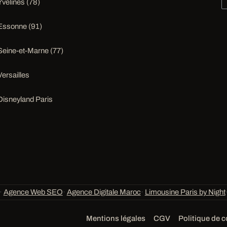
Yvelines (78)
Essonne (91)
Seine-et-Marne (77)
Versailles
Disneyland Paris
·
Agence Web SEO
·
Agence Digitale Maroc
·
Limousine Paris by Night
Mentions légales
CGV
Politique de c