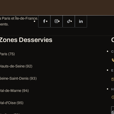
 Paris et Île-de-France.
ents.
Zones Desservies
C
Paris (75)
Hauts-de-Seine (92)
E
Seine-Saint-Denis (93)
H
Val-de-Marne (94)
Val-d'Oise (95)