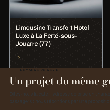
Limousine Transfert Hotel
Luxe à La Ferté-sous-
Jouarre (77)
DEMANDE DE DEVIS
Un projet du même g
Dites-nous la date, l’adresse de prise en charg
passagers : nous répondons par une proposition