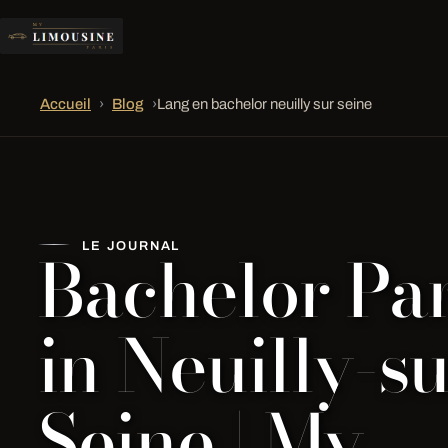
Accueil
›
Blog
›
Lang en bachelor neuilly sur seine
Bachelor Pa
LE JOURNAL
in Neuilly-su
Seine | My