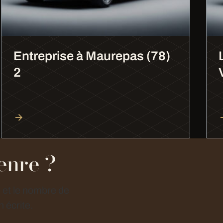
Entreprise à Maurepas (78)
2
enre ?
e et le nombre de
 écrite.