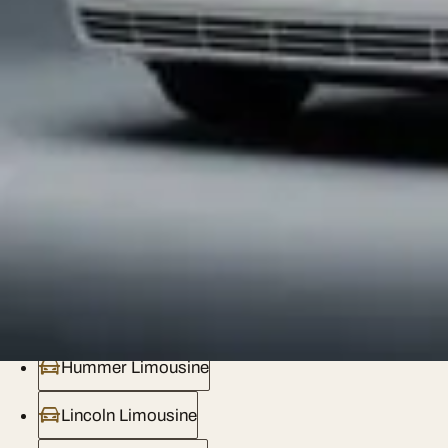
Chrysler 300C Stretch — 8 seats, sur devis
Lincoln Town Car — 7 seats, sur devis
Lincoln Navigator L — 8 seats, sur devis
Pink Limousine — 8 seats, sur devis
Mercedes V-Class — 7 seats, sur devis
احجز الآن
+33 7 85 01 17 83
· WhatsApp
+33 7 85 01 17 83
·
Em
Nos services de limousine
Hummer Limousine
Lincoln Limousine