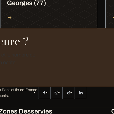
Georges (77)
enre ?
e et le nombre de
 écrite.
 Paris et Île-de-France.
ents.
Zones Desservies