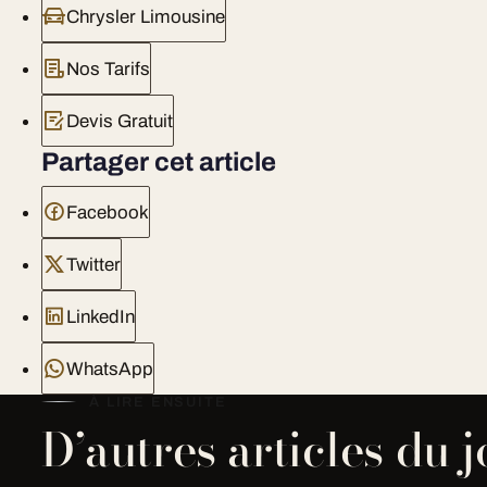
Chrysler Limousine
Nos Tarifs
Devis Gratuit
Partager cet article
Facebook
Twitter
LinkedIn
WhatsApp
À LIRE ENSUITE
D’autres articles du 