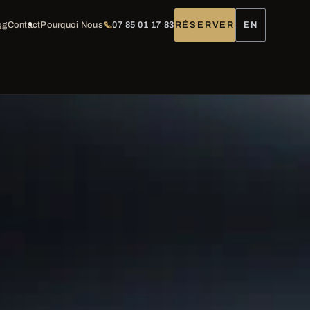
og
Contact
Pourquoi Nous
07 85 01 17 83
RÉSERVER
EN