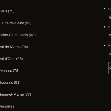
C
Paris (75)
Hauts-de-Seine (92)
E
Seine-Saint-Denis (93)
H
Val-de-Marne (94)
Val-d'Oise (95)
Yvelines (78)
Essonne (91)
Seine-et-Marne (77)
Versailles