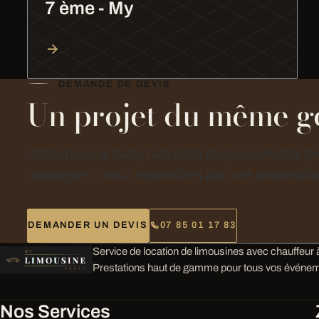
7 ème - My
DEMANDE DE DEVIS
Un projet du même g
Dites-nous la date, l’adresse de prise en charg
passagers : nous répondons par une proposition
DEMANDER UN DEVIS
07 85 01 17 83
Service de location de limousines avec chauffeur à
Prestations haut de gamme pour tous vos événem
Nos Services