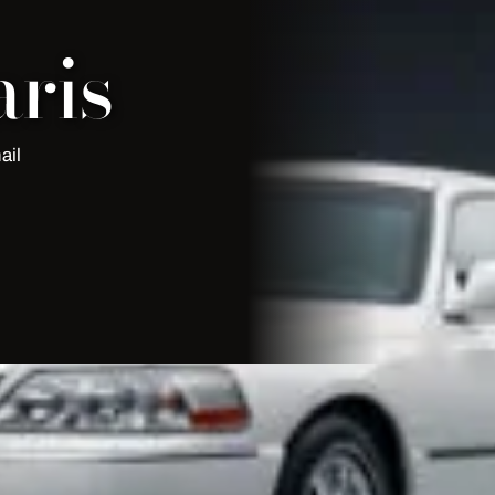
ris
ail