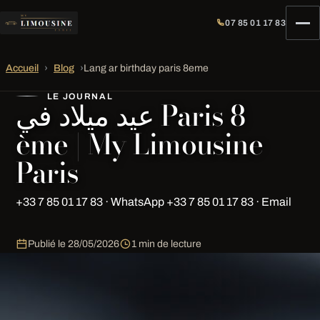
07 85 01 17 83
Accueil
›
Blog
›
Lang ar birthday paris 8eme
LE JOURNAL
عيد ميلاد في Paris 8
ème | My Limousine
Paris
+33 7 85 01 17 83 · WhatsApp +33 7 85 01 17 83 · Email
Publié le
28/05/2026
1 min de lecture