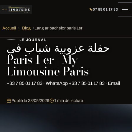
07 85 01 17 83
Accueil
›
Blog
›
Lang ar bachelor paris 1er
LE JOURNAL
حفلة عزوبية شباب في
Paris 1 er | My
Limousine Paris
+33 7 85 01 17 83 · WhatsApp +33 7 85 01 17 83 · Email
Publié le
28/05/2026
1 min de lecture