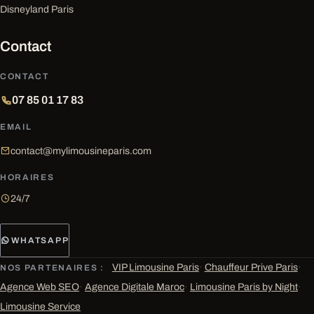
Disneyland Paris
Contact
CONTACT
07 85 01 17 83
EMAIL
contact@mylimousineparis.com
HORAIRES
24/7
WHATSAPP
VIP Limousine Paris
·
Chauffeur Prive Paris
·
NOS PARTENAIRES :
Agence Web SEO
·
Agence Digitale Maroc
·
Limousine Paris by Night
·
Limousine Service