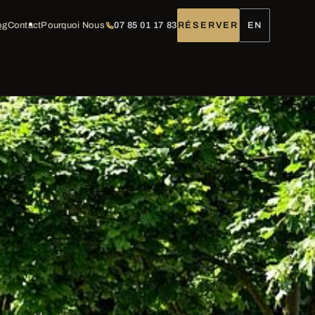
og
Contact
Pourquoi Nous
07 85 01 17 83
RÉSERVER
EN