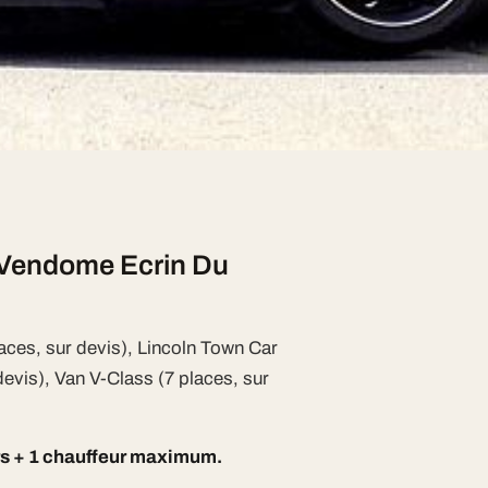
isien à Paris
e Paris sans supplément
e l'Île-de-France pour vous offrir
e Vendome Ecrin Du
aces, sur devis), Lincoln Town Car
devis), Van V-Class (7 places, sur
rs + 1 chauffeur maximum.