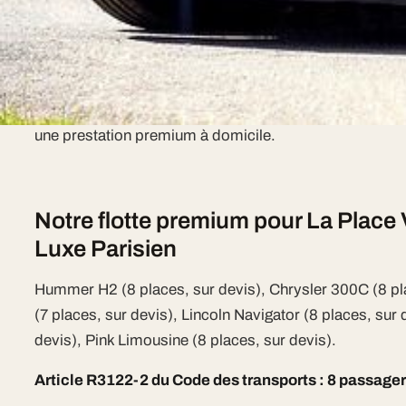
La Place Vendome Ecrin Du Luxe Par
Paris est l'une des villes desservies par My Limousin
kilométrique. Notre flotte VTC se déplace 7j/7 dans tout
une prestation premium à domicile.
Notre flotte premium pour La Plac
Luxe Parisien
Hummer H2 (8 places, sur devis), Chrysler 300C (8 pl
(7 places, sur devis), Lincoln Navigator (8 places, sur 
devis), Pink Limousine (8 places, sur devis).
Article R3122-2 du Code des transports : 8 passage