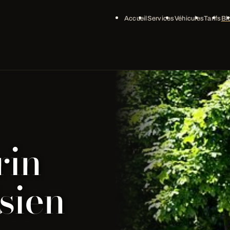
Accueil
Services
Véhicules
Tarifs
Bl
rin
sien