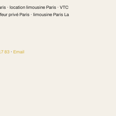
is · location limousine Paris · VTC
eur privé Paris · limousine Paris La
17 83
·
Email