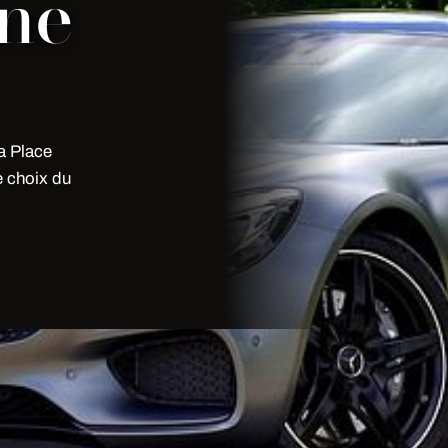
ine
a Place
e choix du
a Place Vendome Ecrin Du Luxe
ning détaillé, services additionnels.