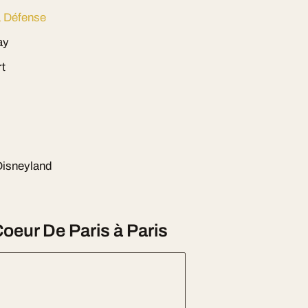
 Défense
ay
rt
Disneyland
Coeur De Paris à Paris