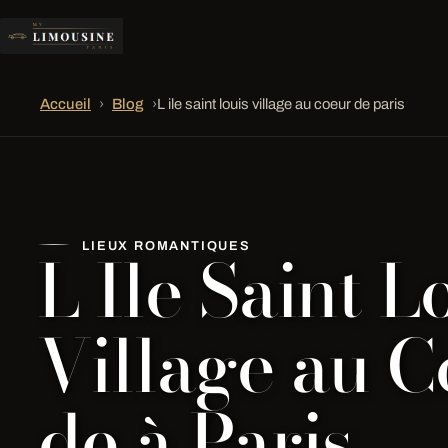
Accueil
›
Blog
›
L ile saint louis village au coeur de paris
L Ile Saint L
LIEUX ROMANTIQUES
Village au 
de à Paris