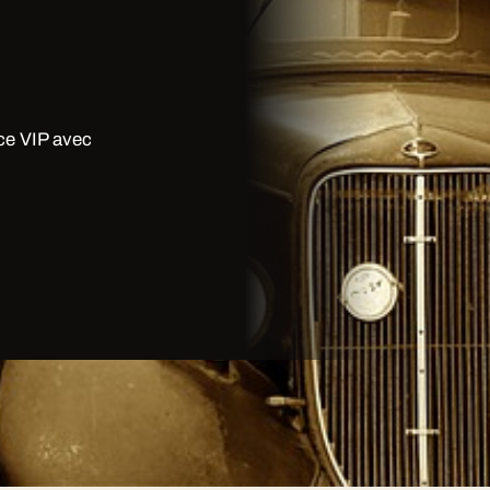
ice VIP avec
s sous le signe du prestige :
les, sono haute qualité.