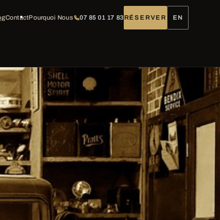
og
Contact
Pourquoi Nous
07 85 01 17 83
RÉSERVER
EN