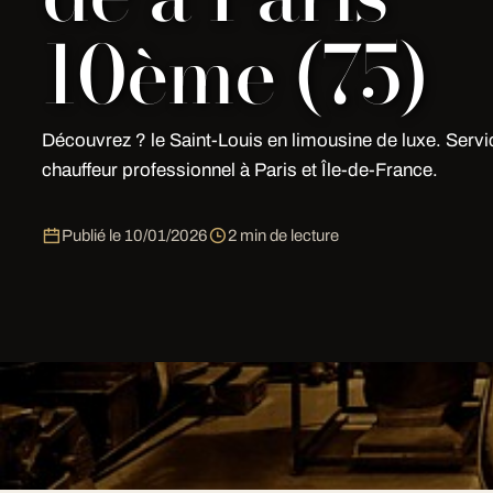
10ème (75)
Découvrez ? le Saint-Louis en limousine de luxe. Serv
chauffeur professionnel à Paris et Île-de-France.
Publié le
10/01/2026
2 min de lecture
Vivez L Ile Saint Louis Village Au Coeur De Paris à Pari
limousine premium, intérieur cuir, bar LED, écrans tacti