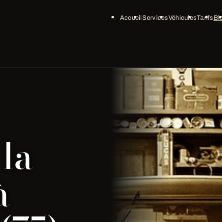
Accueil
Services
Véhicules
Tarifs
Bl
la
à