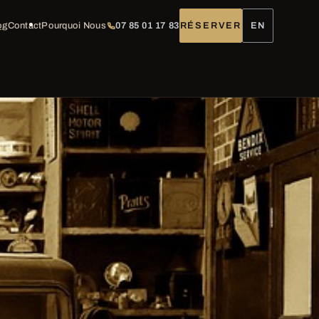
og
Contact
Pourquoi Nous
07 85 01 17 83
RÉSERVER
EN