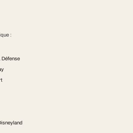
que :
a Défense
ay
rt
Disneyland