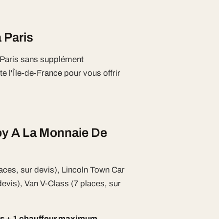
 Paris
e Paris sans supplément
e l'Île-de-France pour vous offrir
oy A La Monnaie De
aces, sur devis), Lincoln Town Car
devis), Van V-Class (7 places, sur
rs + 1 chauffeur maximum.