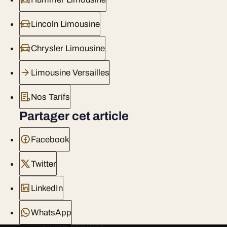
Lincoln Limousine
Chrysler Limousine
Limousine Versailles
Nos Tarifs
Partager cet article
Facebook
Twitter
LinkedIn
WhatsApp