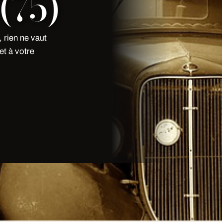
(75)
 rien ne vaut
et à votre
 rien ne vaut une vraie limousine de
ne flotte premium 7j/7 dans toute