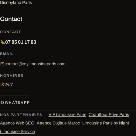
Disneyland Paris
Contact
CONTACT
07 85 01 17 83
EMAIL
contact@mylimousineparis.com
HORAIRES
24/7
WHATSAPP
VIP Limousine Paris
·
Chauffeur Prive Paris
·
NOS PARTENAIRES :
Agence Web SEO
·
Agence Digitale Maroc
·
Limousine Paris by Night
·
Limousine Service