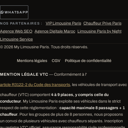
WHATSAPP
VIP Limousine Paris
·
Chauffeur Prive Paris
·
NOS PARTENAIRES :
Agence Web SEO
·
Agence Digitale Maroc
·
Limousine Paris by Night
·
Limousine Service
© 2026 My Limousine Paris. Tous droits réservés.
Mentions légales
CGV
Politique de confidentialité
MENTION LÉGALE VTC
— Conformément à l'
article R3122-2 du Code des transports
, les véhicules de transport avec
chauffeur (VTC) comportent
4 à 9 places, y compris celle du
conducteur
. My Limousine Paris exploite ses véhicules dans le strict
respect de cette réglementation :
capacité maximale 8 passagers + 1
chauffeur
. Pour les groupes de plus de 8 personnes, nous proposons
un convoi de plusieurs véhicules avec chauffeurs séparés. Inscription
au registre VTC officiel, assurance responsabilité civile professionnelle