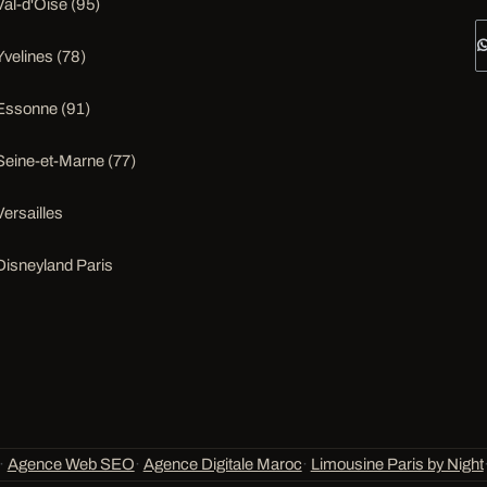
Val-d'Oise (95)
Yvelines (78)
Essonne (91)
Seine-et-Marne (77)
Versailles
Disneyland Paris
·
Agence Web SEO
·
Agence Digitale Maroc
·
Limousine Paris by Night