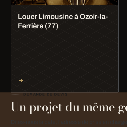
Louer Limousine à Ozoir-la-
Ferrière (77)
DEMANDE DE DEVIS
Un projet du même g
Dites-nous la date, l’adresse de prise en charg