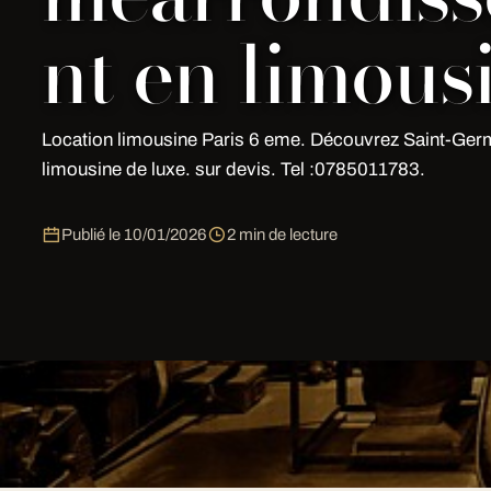
nt en limous
Location limousine Paris 6 eme. Découvrez Saint-Ger
limousine de luxe. sur devis. Tel :0785011783.
Publié le
10/01/2026
2 min de lecture
Idees de parcours dans le 6 eme
Soiree VIP(3 h)
-Circuit complet avec champagne et am