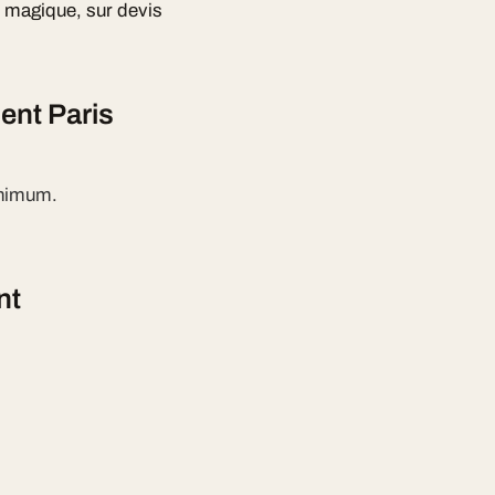
e magique, sur devis
ent Paris
inimum.
nt