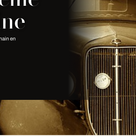
ine
main en
biance festive, sur devis