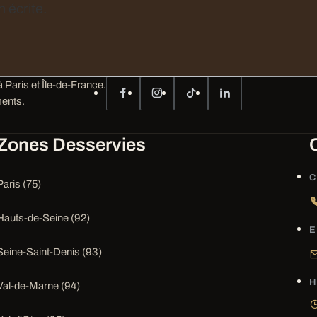
 écrite.
 Paris et Île-de-France.
ents.
Zones Desservies
C
Paris (75)
Hauts-de-Seine (92)
E
Seine-Saint-Denis (93)
H
Val-de-Marne (94)