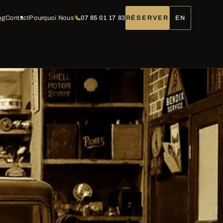
og
Contact
Pourquoi Nous
07 85 01 17 83
RÉSERVER
EN