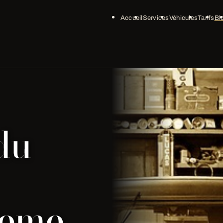
Accueil
Services
Véhicules
Tarifs
Bl
du
seme