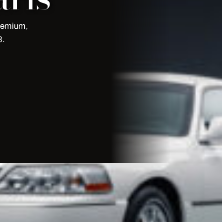
premium,
3.
t
avec My Limousine Paris : flotte