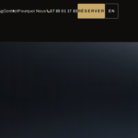
og
Contact
Pourquoi Nous
07 85 01 17 83
RÉSERVER
EN