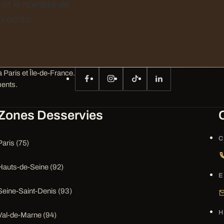
e et le nombre de
 écrite.
 Paris et Île-de-France.
ents.
Zones Desservies
C
Paris (75)
Hauts-de-Seine (92)
E
Seine-Saint-Denis (93)
H
Val-de-Marne (94)