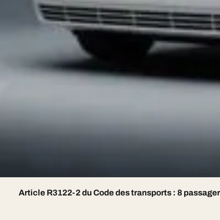
Webp
avec My Limousine Paris : flotte premium 7j/7, 
au 07 85 01 17 83.
Notre flotte premium
Hummer H2 Limousine — 8 places, sur devis
Chrysler 300C Stretch — 8 places, sur devis
Lincoln Town Car (blanche/noire) — 7 places, sur devi
Lincoln Navigator L — 8 places, sur devis
Pink Limousine — 8 places, sur devis
Mercedes V-Class Luxury Van — 7 places, sur devis
Article R3122-2 du Code des transports : 8 passage