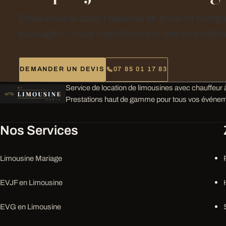
Dites-nous la date, l’adresse de prise en charg
passagers : nous répondons par une proposition
DEMANDER UN DEVIS
07 85 01 17 83
Service de location de limousines avec chauffeur à
Prestations haut de gamme pour tous vos événem
Nos Services
Limousine Mariage
EVJF en Limousine
EVG en Limousine