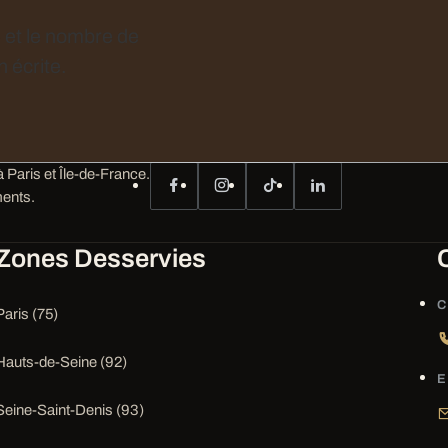
e et le nombre de
 écrite.
 Paris et Île-de-France.
ents.
Zones Desservies
C
Paris (75)
Hauts-de-Seine (92)
E
Seine-Saint-Denis (93)