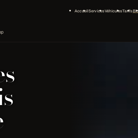
Accueil
Services
Véhicules
Tarifs
Bl
bp
es
is
e