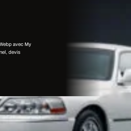
e Webp avec My
nel, devis
Limousine Webp
mages Villes Les Ulis 91 Limousine