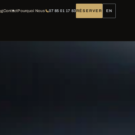
og
Contact
Pourquoi Nous
07 85 01 17 83
RÉSERVER
EN