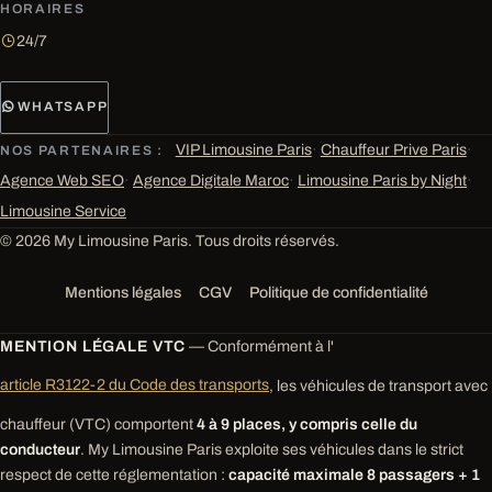
HORAIRES
24/7
WHATSAPP
VIP Limousine Paris
·
Chauffeur Prive Paris
·
NOS PARTENAIRES :
Agence Web SEO
·
Agence Digitale Maroc
·
Limousine Paris by Night
·
Limousine Service
© 2026 My Limousine Paris. Tous droits réservés.
Mentions légales
CGV
Politique de confidentialité
MENTION LÉGALE VTC
— Conformément à l'
article R3122-2 du Code des transports
, les véhicules de transport avec
chauffeur (VTC) comportent
4 à 9 places, y compris celle du
conducteur
. My Limousine Paris exploite ses véhicules dans le strict
respect de cette réglementation :
capacité maximale 8 passagers + 1