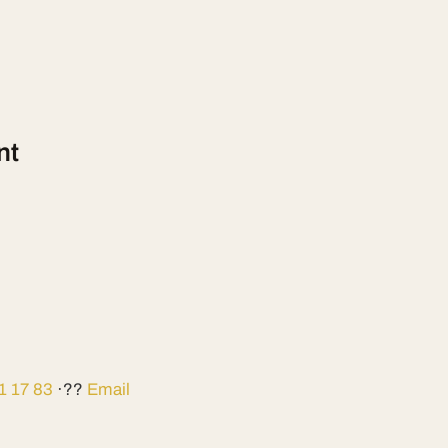
nt
1 17 83
·??
Email