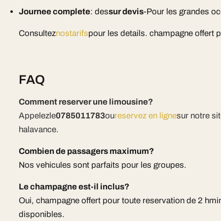
Journee complete
: des
sur devis
-Pour les grandes o
Consultez
nostarifs
pour les details. champagne offert 
FAQ
Comment reserver une limousine?
Appelezle
0785011783
ou
reservez en ligne
sur notre s
halavance.
Combien de passagers maximum?
Nos vehicules sont parfaits pour les groupes.
Le champagne est-il inclus?
Oui, champagne offert pour toute reservation de 2 hm
disponibles.