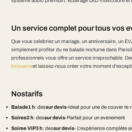
systeme audio premium, eclairage LED multicolore et cl
Un service complet pour tous vos
Que vous celebriez un mariage, un anniversaire, un EV
simplement profiter du ne balade nocturne dans Parisi
professionnels vous offre un service irreprochable. D
limousine
et laissez-nous créer votre moment d'except
Nostarifs
Balade1 h
: des
sur devis
-Ideal pour une de couver te 
Soiree2 h
: des
sur devis
-Parfait pour un evenement
Soiree VIP3 h
: des
sur devis
- L'expérience complète