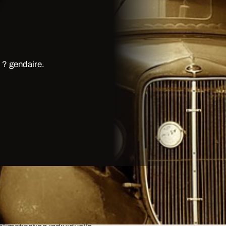
 ? gendaire.
is?
le est equipe de bar a champagne,