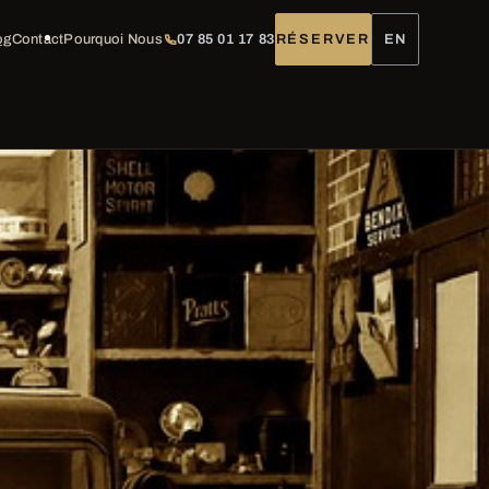
og
Contact
Pourquoi Nous
07 85 01 17 83
RÉSERVER
EN