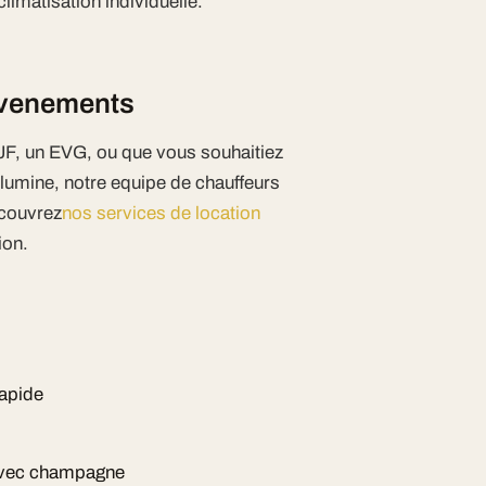
imatisation individuelle.
 evenements
JF, un EVG, ou que vous souhaitiez
llumine, notre equipe de chauffeurs
ecouvrez
nos services de location
ion.
rapide
 avec champagne