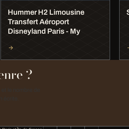
Hummer H2 Limousine
Transfert Aéroport
Disneyland Paris - My
enre ?
e et le nombre de
 écrite.