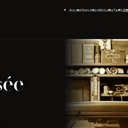
Accueil
Services
Véhicules
Tarifs
Bl
sée
e