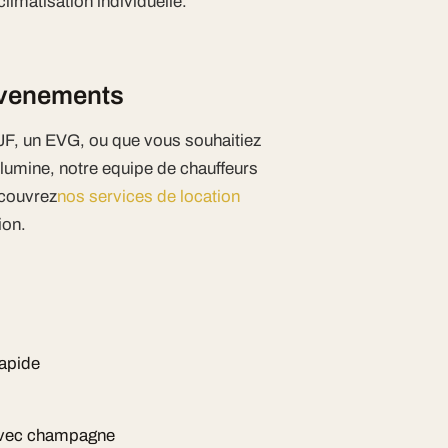
imatisation individuelle.
 evenements
JF, un EVG, ou que vous souhaitiez
llumine, notre equipe de chauffeurs
ecouvrez
nos services de location
ion.
rapide
 avec champagne