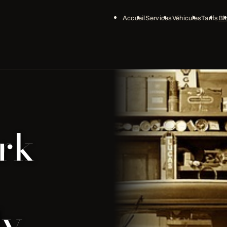
Accueil
Services
Véhicules
Tarifs
Bl
rk
My