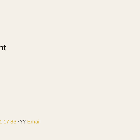
nt
1 17 83
·??
Email