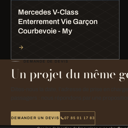
Mercedes V-Class
Enterrement Vie Garçon
Courbevoie - My
DEMANDE DE DEVIS
Un projet du même g
Dites-nous la date, l’adresse de prise en charg
passagers : nous répondons par une proposition
DEMANDER UN DEVIS
07 85 01 17 83