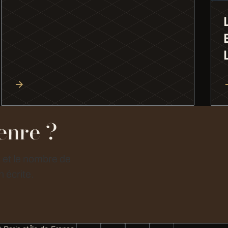
enre ?
e et le nombre de
 écrite.