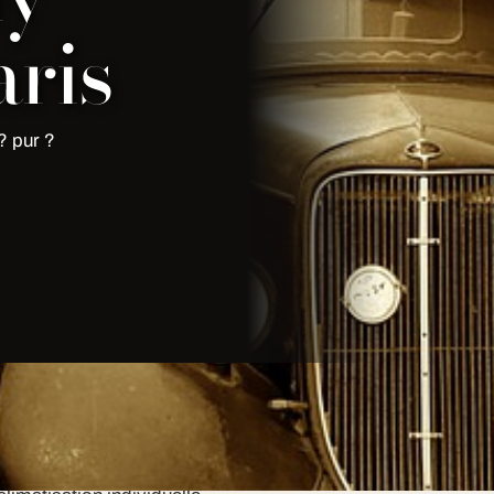
ris
? pur ?
is?
le est equipe de bar a champagne,