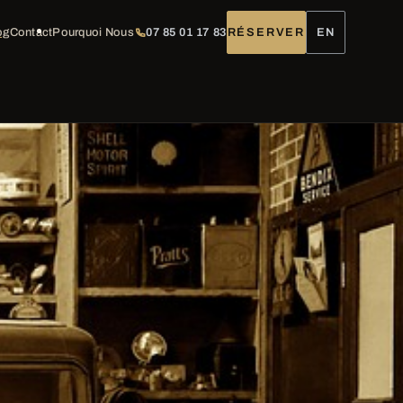
og
Contact
Pourquoi Nous
07 85 01 17 83
RÉSERVER
EN