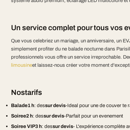
systeme audio premium, eclairage LED multicolore et cl
Un service complet pour tous vos
Que vous celebriez un mariage, un anniversaire, un EV
simplement profiter du ne balade nocturne dans Parisi
professionnels vous offre un service irreprochable. D
limousine
et laissez-nous créer votre moment d'except
Nostarifs
Balade1 h
: des
sur devis
-Ideal pour une de couver te 
Soiree2 h
: des
sur devis
-Parfait pour un evenement
Soiree VIP3 h
: des
sur devis
- L'expérience complète