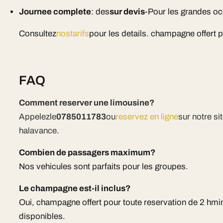
Journee complete
: des
sur devis
-Pour les grandes o
Consultez
nostarifs
pour les details. champagne offert 
FAQ
Comment reserver une limousine?
Appelezle
0785011783
ou
reservez en ligne
sur notre s
halavance.
Combien de passagers maximum?
Nos vehicules sont parfaits pour les groupes.
Le champagne est-il inclus?
Oui, champagne offert pour toute reservation de 2 hm
disponibles.