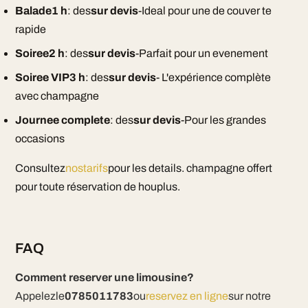
Balade1 h
: des
sur devis
-Ideal pour une de couver te
rapide
Soiree2 h
: des
sur devis
-Parfait pour un evenement
Soiree VIP3 h
: des
sur devis
- L'expérience complète
avec champagne
Journee complete
: des
sur devis
-Pour les grandes
occasions
Consultez
nostarifs
pour les details. champagne offert
pour toute réservation de houplus.
FAQ
Comment reserver une limousine?
Appelezle
0785011783
ou
reservez en ligne
sur notre