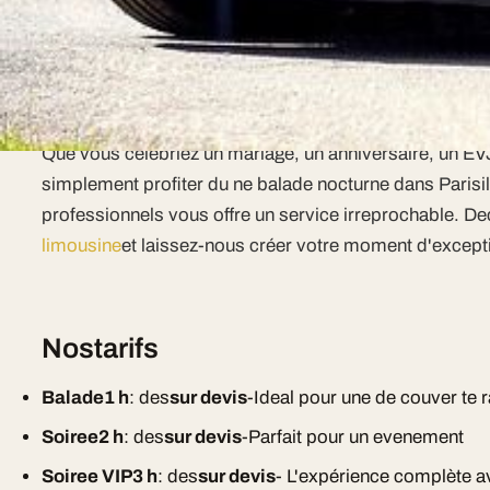
systeme audio premium, eclairage LED multicolore et cl
Un service complet pour tous vos
Que vous celebriez un mariage, un anniversaire, un EV
simplement profiter du ne balade nocturne dans Parisi
professionnels vous offre un service irreprochable. D
limousine
et laissez-nous créer votre moment d'except
Nostarifs
Balade1 h
: des
sur devis
-Ideal pour une de couver te 
Soiree2 h
: des
sur devis
-Parfait pour un evenement
Soiree VIP3 h
: des
sur devis
- L'expérience complète