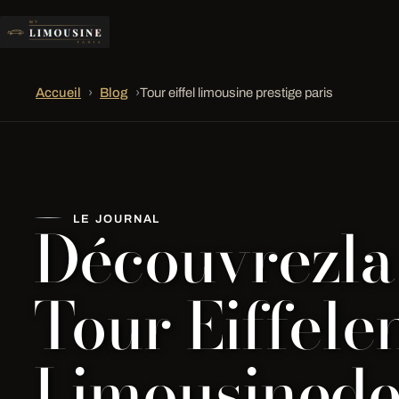
Accueil
›
Blog
›
Tour eiffel limousine prestige paris
Découvrezla
LE JOURNAL
Tour Eiffele
Limousined