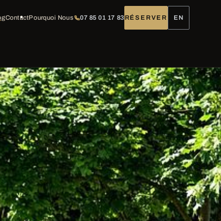
og
Contact
Pourquoi Nous
07 85 01 17 83
RÉSERVER
EN