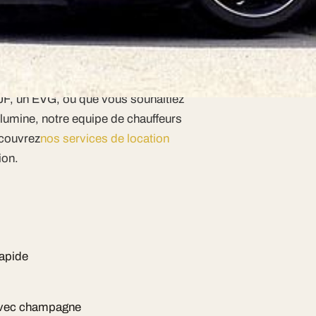
imatisation individuelle.
 evenements
JF, un EVG, ou que vous souhaitiez
llumine, notre equipe de chauffeurs
ecouvrez
nos services de location
ion.
rapide
 avec champagne