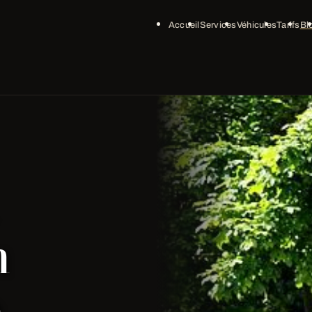
Accueil
Services
Véhicules
Tarifs
Bl
n
e