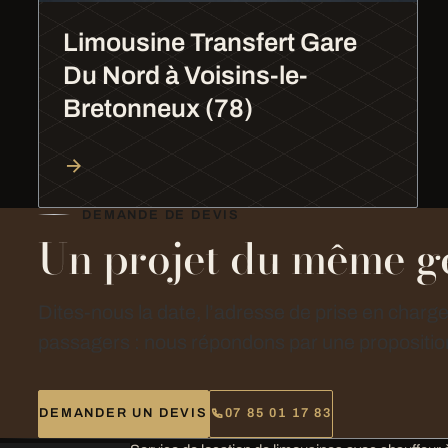
Limousine Transfert Gare
Du Nord à Voisins-le-
Bretonneux (78)
DEMANDE DE DEVIS
Un projet du même g
Dites-nous la date, l’adresse de prise en charg
passagers : nous répondons par une proposition
DEMANDER UN DEVIS
07 85 01 17 83