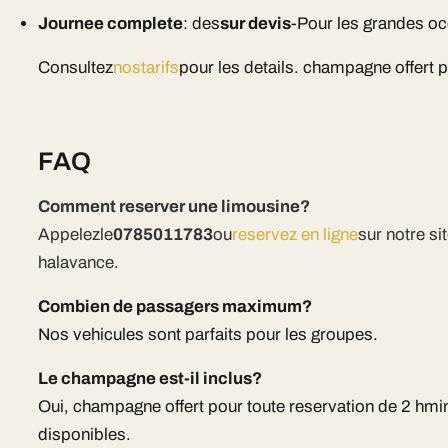
Journee complete
: des
sur devis
-Pour les grandes o
Consultez
nostarifs
pour les details. champagne offert 
FAQ
Comment reserver une limousine?
Appelezle
0785011783
ou
reservez en ligne
sur notre s
halavance.
Combien de passagers maximum?
Nos vehicules sont parfaits pour les groupes.
Le champagne est-il inclus?
Oui, champagne offert pour toute reservation de 2 hm
disponibles.