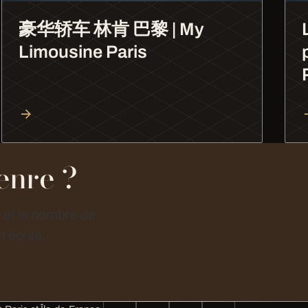
豪华轿车 林肯 巴黎 | My
Limousine Paris
enre ?
e et le nombre de
 écrite.