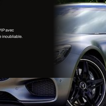
 VIP avec
 inoubliable.
is?
le est equipe de bar a champagne,