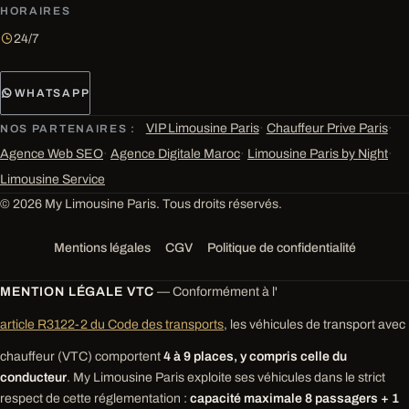
HORAIRES
24/7
WHATSAPP
VIP Limousine Paris
·
Chauffeur Prive Paris
·
NOS PARTENAIRES :
Agence Web SEO
·
Agence Digitale Maroc
·
Limousine Paris by Night
·
Limousine Service
© 2026 My Limousine Paris. Tous droits réservés.
Mentions légales
CGV
Politique de confidentialité
MENTION LÉGALE VTC
— Conformément à l'
article R3122-2 du Code des transports
, les véhicules de transport avec
chauffeur (VTC) comportent
4 à 9 places, y compris celle du
conducteur
. My Limousine Paris exploite ses véhicules dans le strict
respect de cette réglementation :
capacité maximale 8 passagers + 1