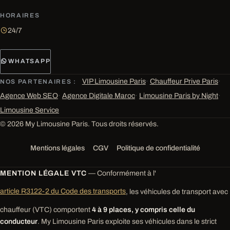
HORAIRES
24/7
WHATSAPP
VIP Limousine Paris
·
Chauffeur Prive Paris
·
NOS PARTENAIRES :
Agence Web SEO
·
Agence Digitale Maroc
·
Limousine Paris by Night
·
Limousine Service
© 2026 My Limousine Paris. Tous droits réservés.
Mentions légales
CGV
Politique de confidentialité
MENTION LÉGALE VTC
— Conformément à l'
article R3122-2 du Code des transports
, les véhicules de transport avec
chauffeur (VTC) comportent
4 à 9 places, y compris celle du
conducteur
. My Limousine Paris exploite ses véhicules dans le strict