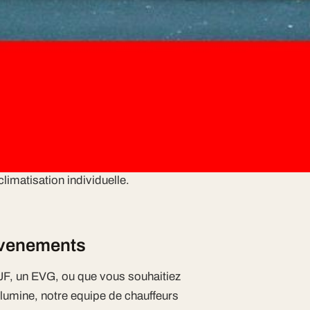
ure pour tous vos déplacements en?
is?
le est equipe de bar a champagne,
imatisation individuelle.
 evenements
JF, un EVG, ou que vous souhaitiez
llumine, notre equipe de chauffeurs