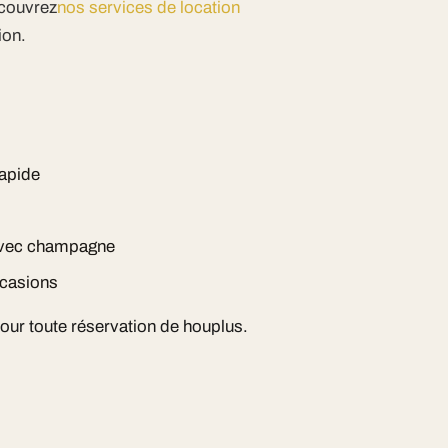
ecouvrez
nos services de location
ion.
rapide
 avec champagne
ccasions
pour toute réservation de houplus.