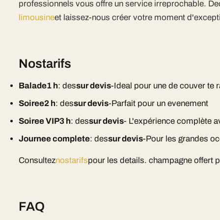
professionnels vous offre un service irreprochable. D
limousine
et laissez-nous créer votre moment d'except
Nostarifs
Balade1 h
: des
sur devis
-Ideal pour une de couver te 
Soiree2 h
: des
sur devis
-Parfait pour un evenement
Soiree VIP3 h
: des
sur devis
- L'expérience complète
Journee complete
: des
sur devis
-Pour les grandes o
Consultez
nostarifs
pour les details. champagne offert 
FAQ