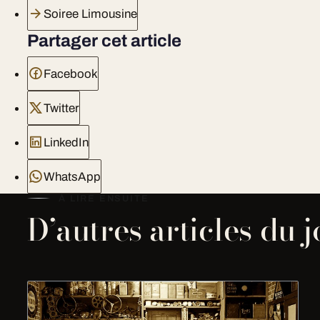
Soiree Limousine
Partager cet article
Facebook
Twitter
LinkedIn
WhatsApp
À LIRE ENSUITE
D’autres articles du 