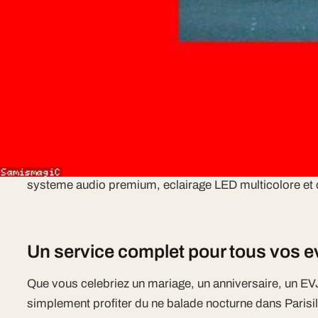
Nos services
My Limousine Paris vous propose un service sur mes
le-de-France.
Pourquoi choisir My Limousine Par
My Limousine Paris est un prestataire. Chaque vehicu
systeme audio premium, eclairage LED multicolore et cl
Un service complet pour tous vos
Que vous celebriez un mariage, un anniversaire, un EV
simplement profiter du ne balade nocturne dans Parisi