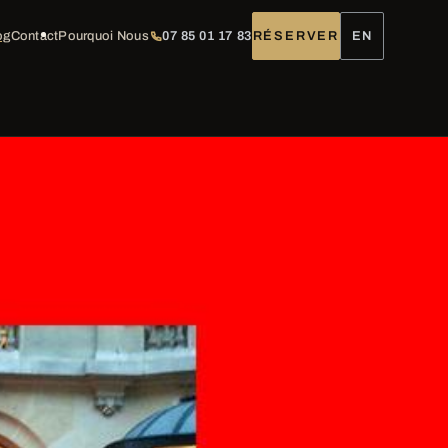
og
Contact
Pourquoi Nous
07 85 01 17 83
RÉSERVER
EN