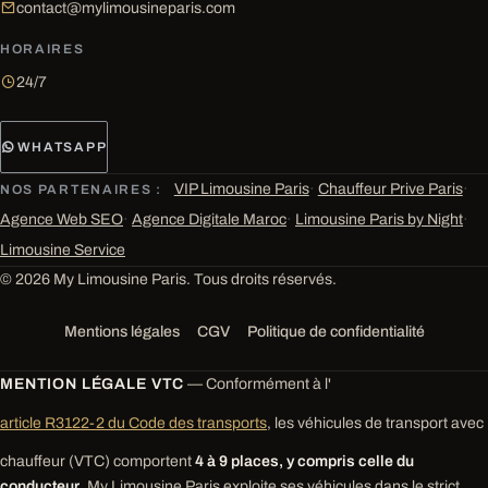
contact@mylimousineparis.com
HORAIRES
24/7
WHATSAPP
VIP Limousine Paris
·
Chauffeur Prive Paris
·
NOS PARTENAIRES :
Agence Web SEO
·
Agence Digitale Maroc
·
Limousine Paris by Night
·
Limousine Service
© 2026 My Limousine Paris. Tous droits réservés.
Mentions légales
CGV
Politique de confidentialité
MENTION LÉGALE VTC
— Conformément à l'
article R3122-2 du Code des transports
, les véhicules de transport avec
chauffeur (VTC) comportent
4 à 9 places, y compris celle du
conducteur
. My Limousine Paris exploite ses véhicules dans le strict