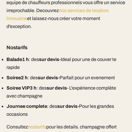
equipe de chauffeurs professionnels vous offre un service
irreprochable. Decouvrez
nos services de location
limousine
et laissez-nous créer votre moment
d'exception.
Nostarifs
Balade1 h
: des
sur devis
-Ideal pour une de couver te
rapide
Soiree2 h
: des
sur devis
-Parfait pour un evenement
Soiree VIP3 h
: des
sur devis
- L'expérience complète
avec champagne
Journee complete
: des
sur devis
-Pour les grandes
occasions
Consultez
nostarifs
pour les details. champagne offert