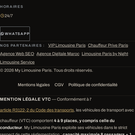
HORAIRES
24/7
WHATSAPP
VIP Limousine Paris
·
Chauffeur Prive Paris
·
NOS PARTENAIRES :
Agence Web SEO
·
Agence Digitale Maroc
·
Limousine Paris by Night
·
Limousine Service
© 2026 My Limousine Paris. Tous droits réservés.
Mentions légales
CGV
Politique de confidentialité
MENTION LÉGALE VTC
— Conformément à l'
article R3122-2 du Code des transports
, les véhicules de transport avec
chauffeur (VTC) comportent
4 à 9 places, y compris celle du
conducteur
. My Limousine Paris exploite ses véhicules dans le strict
respect de cette réglementation :
capacité maximale 8 passagers + 1