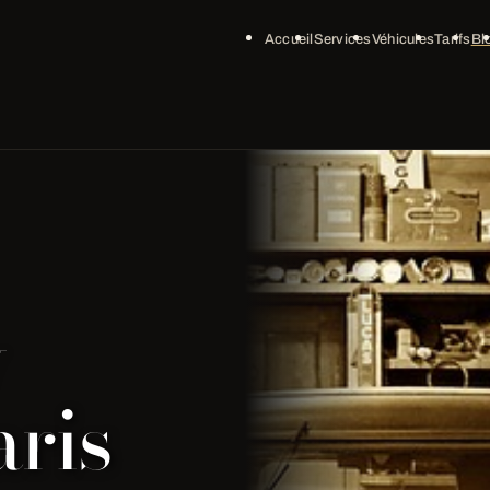
Accueil
Services
Véhicules
Tarifs
Bl
y
ris