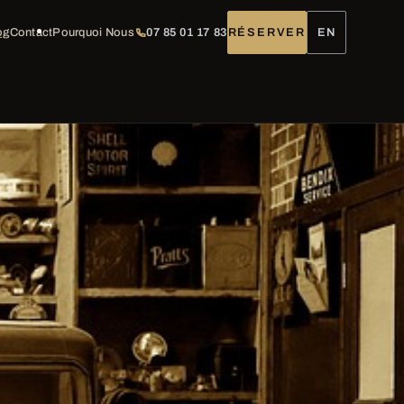
og
Contact
Pourquoi Nous
07 85 01 17 83
RÉSERVER
EN