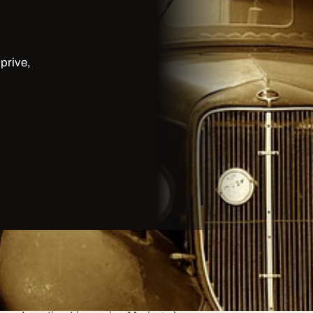
prive,
s — l'expérience My