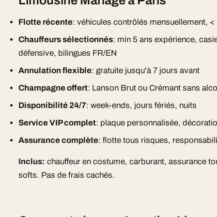
Limousine Mariage à Paris
Flotte récente
: véhicules contrôlés mensuellement, <
Chauffeurs sélectionnés
: min 5 ans expérience, casi
défensive, bilingues FR/EN
Annulation flexible
: gratuite jusqu'à 7 jours avant
Champagne offert
: Lanson Brut ou Crémant sans alc
Disponibilité 24/7
: week-ends, jours fériés, nuits
Service VIP complet
: plaque personnalisée, décorat
Assurance complète
: flotte tous risques, responsabili
Inclus:
chauffeur en costume, carburant, assurance tou
softs. Pas de frais cachés.