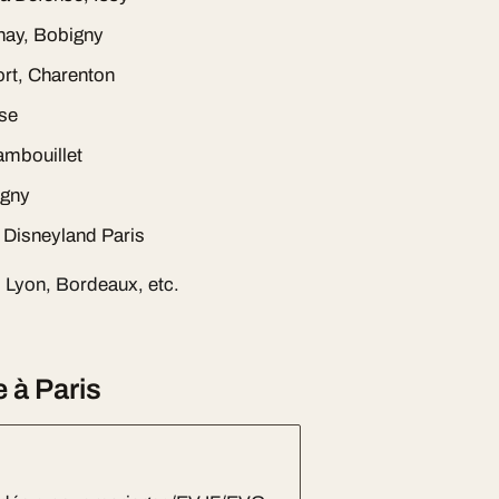
nay, Bobigny
ort, Charenton
ise
ambouillet
igny
 Disneyland Paris
e, Lyon, Bordeaux, etc.
 à Paris