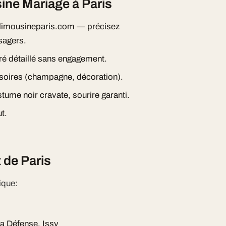
ne Mariage à Paris
imousineparis.com — précisez
sagers.
ré détaillé sans engagement.
essoires (champagne, décoration).
tume noir cravate, sourire garanti.
t.
 de Paris
ique:
La Défense, Issy