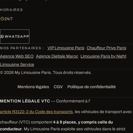
HORAIRES
24/7
WHATSAPP
VIP Limousine Paris
·
Chauffeur Prive Paris
·
NOS PARTENAIRES :
Agence Web SEO
·
Agence Digitale Maroc
·
Limousine Paris by Night
·
Limousine Service
© 2026 My Limousine Paris. Tous droits réservés.
Mentions légales
CGV
Politique de confidentialité
MENTION LÉGALE VTC
— Conformément à l'
article R3122-2 du Code des transports
, les véhicules de transport avec
chauffeur (VTC) comportent
4 à 9 places, y compris celle du
conducteur
. My Limousine Paris exploite ses véhicules dans le strict