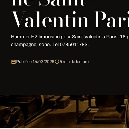
Valentin Par
Hummer H2 limousine pour Saint-Valentin à Paris. 16 
champagne, sono. Tel 0785011783.
Publié le
14/03/2026
5 min de lecture
Découvrez le service exclusif
Location Hummer Limous
à Paris
by My Limousine Paris: flotte premium 7j/7, ch
transparent sous 2h au
07 85 01 17 83
.