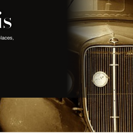
is
places,
ine Saint Valentin en limousine
auffeur en costume, devis