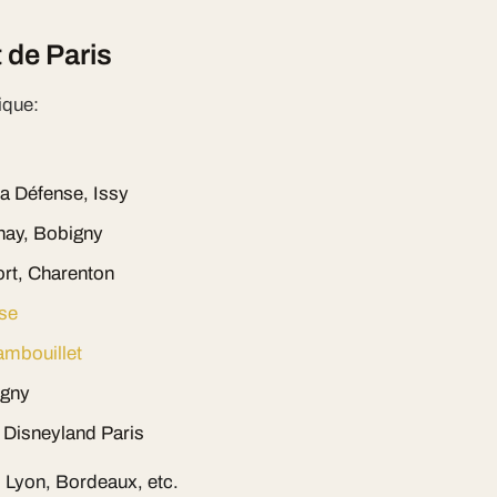
 de Paris
ique:
La Défense, Issy
nay, Bobigny
ort, Charenton
se
mbouillet
igny
 Disneyland Paris
e, Lyon, Bordeaux, etc.