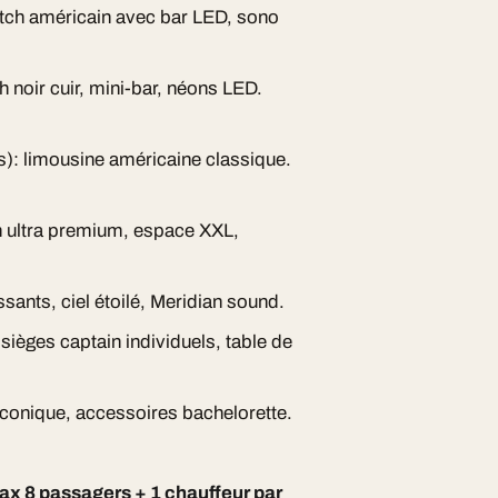
retch américain avec bar LED, sono
h noir cuir, mini-bar, néons LED.
s): limousine américaine classique.
h ultra premium, espace XXL,
sants, ciel étoilé, Meridian sound.
 sièges captain individuels, table de
iconique, accessoires bachelorette.
ax 8 passagers + 1 chauffeur par