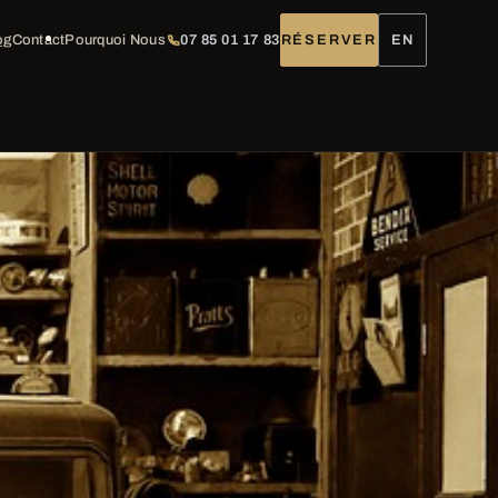
og
Contact
Pourquoi Nous
07 85 01 17 83
RÉSERVER
EN