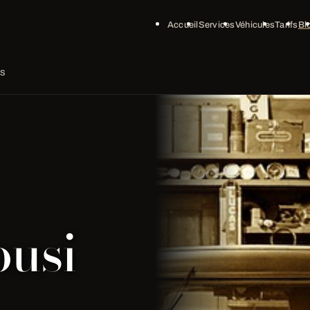
Accueil
Services
Véhicules
Tarifs
Bl
is
usi