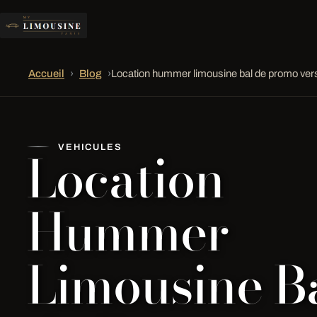
Accueil
›
Blog
›
Location hummer limousine bal de promo vers
Location
VEHICULES
Hummer
Limousine B