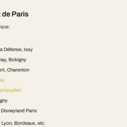
 de Paris
ique:
La Défense, Issy
nay, Bobigny
ort, Charenton
se
mbouillet
igny
 Disneyland Paris
e, Lyon, Bordeaux, etc.