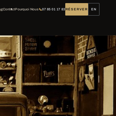
og
Contact
Pourquoi Nous
07 85 01 17 83
RÉSERVER
EN