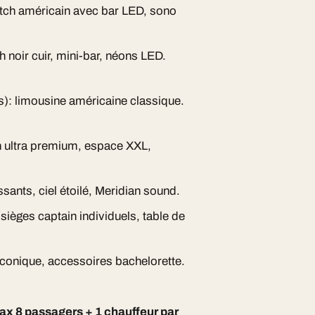
retch américain avec bar LED, sono
h noir cuir, mini-bar, néons LED.
s): limousine américaine classique.
h ultra premium, espace XXL,
sants, ciel étoilé, Meridian sound.
 sièges captain individuels, table de
iconique, accessoires bachelorette.
ax 8 passagers + 1 chauffeur par