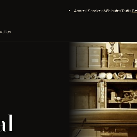
Accueil
Services
Véhicules
Tarifs
Bl
ailles
al