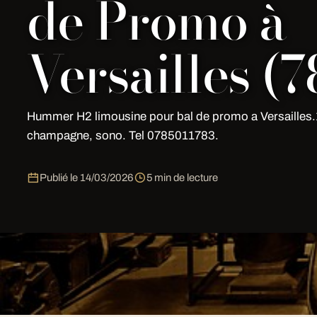
de Promo à
Versailles (7
Hummer H2 limousine pour bal de promo a Versailles.
champagne, sono. Tel 0785011783.
Publié le
14/03/2026
5 min de lecture
Découvrez le service exclusif
Location Hummer Limou
à Paris
by My Limousine Paris: flotte premium 7j/7, ch
transparent sous 2h au
07 85 01 17 83
.