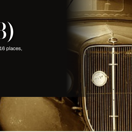
8)
16 places,
sine Bal De Promo en limousine
auffeur en costume, devis