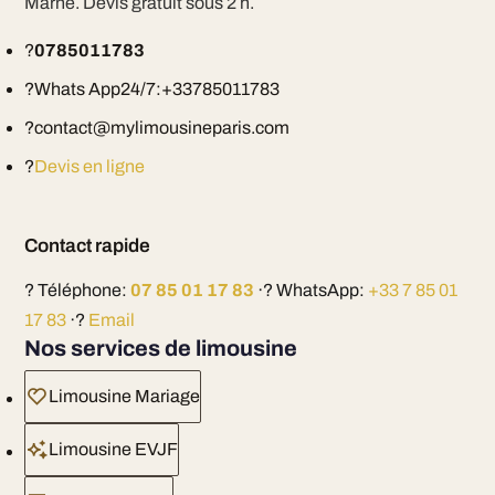
Marne. Devis gratuit sous 2 h.
?
0785011783
?Whats App24/7:+33785011783
?contact@mylimousineparis.com
?
Devis en ligne
Contact rapide
? Téléphone:
07 85 01 17 83
·? WhatsApp:
+33 7 85 01
17 83
·?
Email
Nos services de limousine
Limousine Mariage
Limousine EVJF