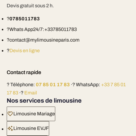
Devis gratuit sous 2 h.
?
0785011783
?Whats App24/7:+33785011783
?contact@mylimousineparis.com
?
Devis en ligne
Contact rapide
? Téléphone:
07 85 01 17 83
·? WhatsApp:
+33 7 85 01
17 83
·?
Email
Nos services de limousine
Limousine Mariage
Limousine EVJF