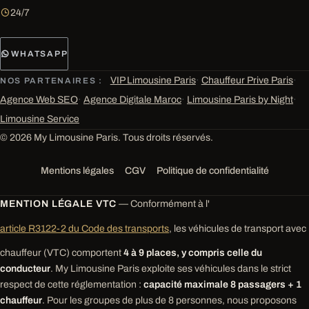
24/7
WHATSAPP
VIP Limousine Paris
·
Chauffeur Prive Paris
·
NOS PARTENAIRES :
Agence Web SEO
·
Agence Digitale Maroc
·
Limousine Paris by Night
·
Limousine Service
© 2026 My Limousine Paris. Tous droits réservés.
Mentions légales
CGV
Politique de confidentialité
MENTION LÉGALE VTC
— Conformément à l'
article R3122-2 du Code des transports
, les véhicules de transport avec
chauffeur (VTC) comportent
4 à 9 places, y compris celle du
conducteur
. My Limousine Paris exploite ses véhicules dans le strict
respect de cette réglementation :
capacité maximale 8 passagers + 1
chauffeur
. Pour les groupes de plus de 8 personnes, nous proposons