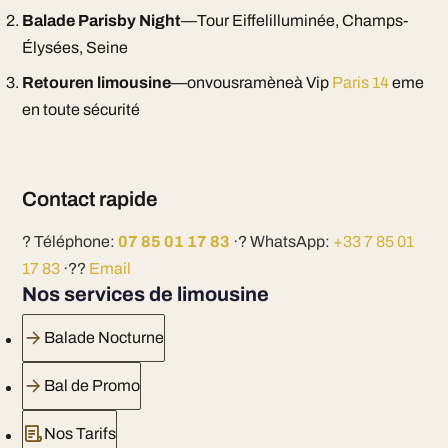
Balade Parisby Night
—Tour Eiffelilluminée, Champs-
Élysées, Seine
Retouren limousine
—onvousramèneà Vip
Paris 14
eme
en toute sécurité
Contact rapide
? Téléphone:
07 85 01 17 83
·? WhatsApp:
+33 7 85 01
17 83
·??
Email
Nos services de limousine
Balade Nocturne
Bal de Promo
Nos Tarifs