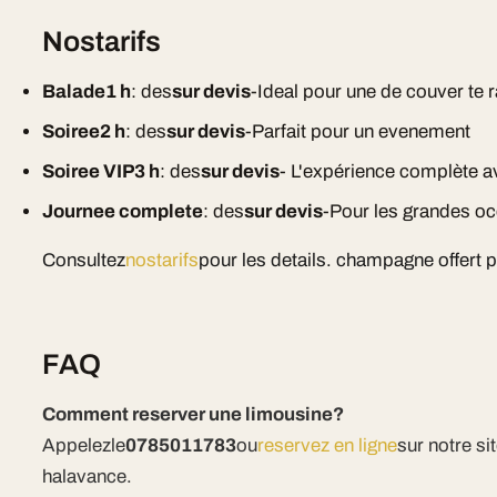
Nostarifs
Balade1 h
: des
sur devis
-Ideal pour une de couver te 
Soiree2 h
: des
sur devis
-Parfait pour un evenement
Soiree VIP3 h
: des
sur devis
- L'expérience complète
Journee complete
: des
sur devis
-Pour les grandes o
Consultez
nostarifs
pour les details. champagne offert 
FAQ
Comment reserver une limousine?
Appelezle
0785011783
ou
reservez en ligne
sur notre s
halavance.