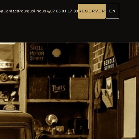
og
Contact
Pourquoi Nous
07 85 01 17 83
RÉSERVER
EN