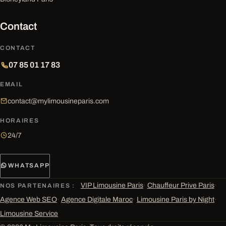
Contact
CONTACT
07 85 01 17 83
EMAIL
contact@mylimousineparis.com
HORAIRES
24/7
WHATSAPP
VIP Limousine Paris
·
Chauffeur Prive Paris
·
NOS PARTENAIRES :
Agence Web SEO
·
Agence Digitale Maroc
·
Limousine Paris by Night
·
Limousine Service