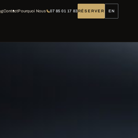
og
Contact
Pourquoi Nous
07 85 01 17 83
RÉSERVER
EN