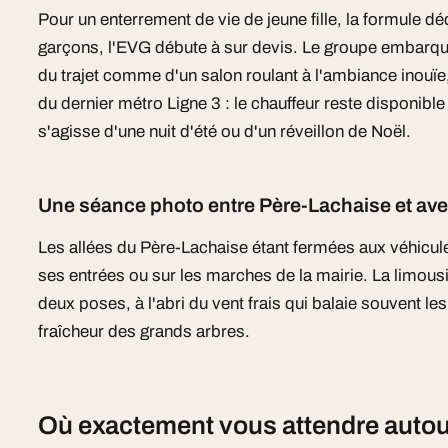
Pour un enterrement de vie de jeune fille, la formule 
garçons, l'EVG débute à sur devis. Le groupe embarqu
du trajet comme d'un salon roulant à l'ambiance inouïe, 
du dernier métro Ligne 3 : le chauffeur reste disponible 
s'agisse d'une nuit d'été ou d'un réveillon de Noël.
Une séance photo entre Père-Lachaise et a
Les allées du Père-Lachaise étant fermées aux véhicules
ses entrées ou sur les marches de la mairie. La limous
deux poses, à l'abri du vent frais qui balaie souvent les
fraîcheur des grands arbres.
Où exactement vous attendre auto