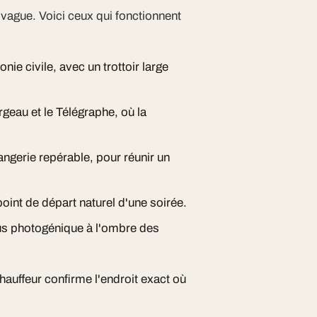
vague. Voici ceux qui fonctionnent
nie civile, avec un trottoir large
geau et le Télégraphe, où la
ngerie repérable, pour réunir un
int de départ naturel d'une soirée.
us photogénique à l'ombre des
hauffeur confirme l'endroit exact où