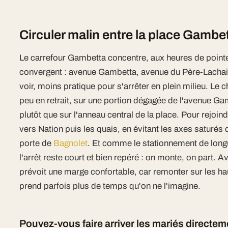
Circuler malin entre la place Gambett
Le carrefour Gambetta concentre, aux heures de pointe,
convergent : avenue Gambetta, avenue du Père-Lachais
voir, moins pratique pour s'arrêter en plein milieu. Le
peu en retrait, sur une portion dégagée de l'avenue Ga
plutôt que sur l'anneau central de la place. Pour rejoindr
vers Nation puis les quais, en évitant les axes saturés
porte de
Bagnolet
. Et comme le stationnement de longu
l'arrêt reste court et bien repéré : on monte, on part. 
prévoit une marge confortable, car remonter sur les ha
prend parfois plus de temps qu'on ne l'imagine.
Pouvez-vous faire arriver les mariés directem