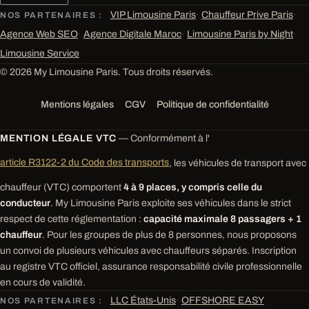
VIP Limousine Paris
·
Chauffeur Prive Paris
·
NOS PARTENAIRES :
Agence Web SEO
·
Agence Digitale Maroc
·
Limousine Paris by Night
·
Limousine Service
© 2026 My Limousine Paris. Tous droits réservés.
Mentions légales
CGV
Politique de confidentialité
MENTION LÉGALE VTC
— Conformément à l'
article R3122-2 du Code des transports
, les véhicules de transport avec
chauffeur (VTC) comportent
4 à 9 places, y compris celle du
conducteur
. My Limousine Paris exploite ses véhicules dans le strict
respect de cette réglementation :
capacité maximale 8 passagers + 1
chauffeur
. Pour les groupes de plus de 8 personnes, nous proposons
un convoi de plusieurs véhicules avec chauffeurs séparés. Inscription
au registre VTC officiel, assurance responsabilité civile professionnelle
en cours de validité.
LLC États-Unis
·
OFFSHORE EASY
NOS PARTENAIRES :