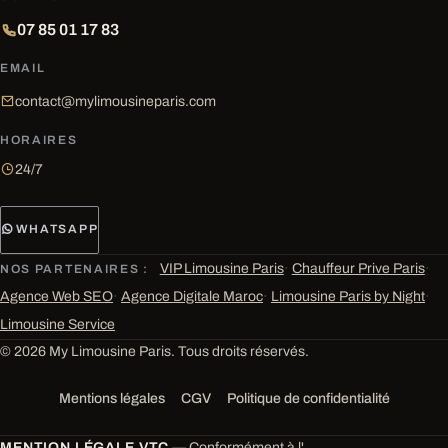
07 85 01 17 83
EMAIL
contact@mylimousineparis.com
HORAIRES
24/7
WHATSAPP
VIP Limousine Paris
·
Chauffeur Prive Paris
·
NOS PARTENAIRES :
Agence Web SEO
·
Agence Digitale Maroc
·
Limousine Paris by Night
·
Limousine Service
© 2026 My Limousine Paris. Tous droits réservés.
Mentions légales
CGV
Politique de confidentialité
MENTION LÉGALE VTC
— Conformément à l'