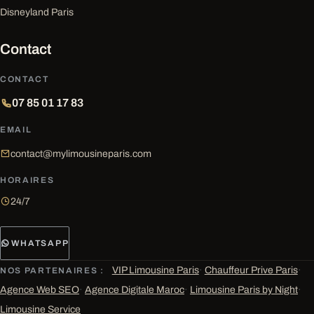
Disneyland Paris
Contact
CONTACT
07 85 01 17 83
EMAIL
contact@mylimousineparis.com
HORAIRES
24/7
WHATSAPP
VIP Limousine Paris
·
Chauffeur Prive Paris
·
NOS PARTENAIRES :
Agence Web SEO
·
Agence Digitale Maroc
·
Limousine Paris by Night
·
Limousine Service