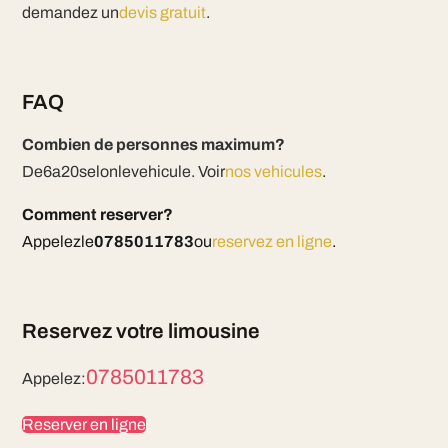
demandez un
devis gratuit
.
FAQ
Combien de personnes maximum?
De6a20selonlevehicule. Voir
nos vehicules
.
Comment reserver?
Appelezle
0785011783
ou
reservez en ligne
.
Reservez votre limousine
0785011783
Appelez:
Reserver en ligne