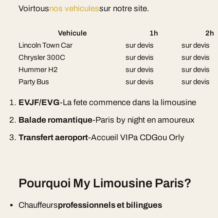
Voirtous
nos vehicules
sur notre site.
Vehicule
1h
2h
Lincoln Town Car
sur devis
sur devis
Chrysler 300C
sur devis
sur devis
Hummer H2
sur devis
sur devis
Party Bus
sur devis
sur devis
EVJF/EVG
-La fete commence dans la limousine
Balade romantique
-Paris by night en amoureux
Transfert aeroport
-Accueil VIPa CDGou Orly
Pourquoi My Limousine Paris?
Chauffeurs
professionnels et bilingues