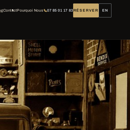
og
Contact
Pourquoi Nous
07 85 01 17 83
RÉSERVER
EN