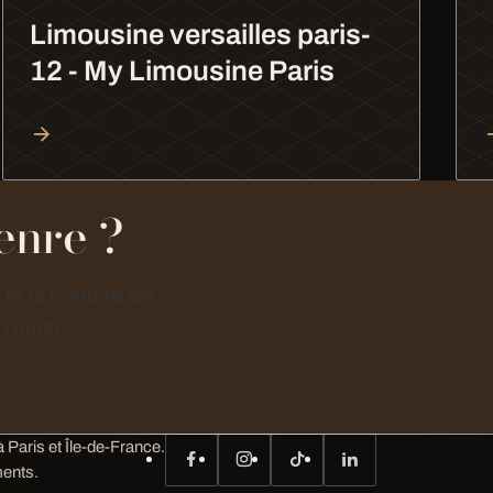
Limousine versailles paris-
12 - My Limousine Paris
enre ?
e et le nombre de
 écrite.
 Paris et Île-de-France.
ents.