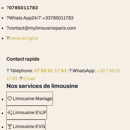
?
0785011783
?Whats App24/7:+33785011783
?contact@mylimousineparis.com
?
Devis en ligne
Contact rapide
? Téléphone:
07 85 01 17 83
·? WhatsApp:
+33 7 85 01
17 83
·?
Email
Nos services de limousine
Limousine Mariage
Limousine EVJF
Limousine EVG