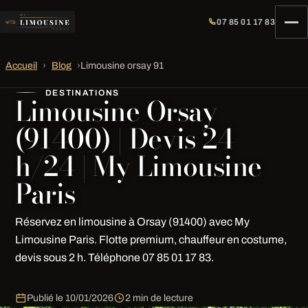
07 85 01 17 83
Accueil
›
Blog
›
Limousine orsay 91
DESTINATIONS
Limousine Orsay
(91400) | Devis 24
h/24 | My Limousine
Paris
Réservez en limousine à Orsay (91400) avec My
Limousine Paris. Flotte premium, chauffeur en costume,
devis sous 2 h. Téléphone 07 85 01 17 83.
Publié le
10/01/2026
2 min de lecture