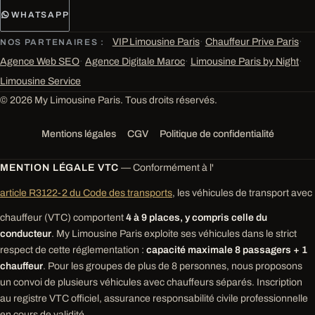
WHATSAPP
VIP Limousine Paris
·
Chauffeur Prive Paris
·
NOS PARTENAIRES :
Agence Web SEO
·
Agence Digitale Maroc
·
Limousine Paris by Night
·
Limousine Service
© 2026 My Limousine Paris. Tous droits réservés.
Mentions légales
CGV
Politique de confidentialité
MENTION LÉGALE VTC
— Conformément à l'
article R3122-2 du Code des transports
, les véhicules de transport avec
chauffeur (VTC) comportent
4 à 9 places, y compris celle du
conducteur
. My Limousine Paris exploite ses véhicules dans le strict
respect de cette réglementation :
capacité maximale 8 passagers + 1
chauffeur
. Pour les groupes de plus de 8 personnes, nous proposons
un convoi de plusieurs véhicules avec chauffeurs séparés. Inscription
au registre VTC officiel, assurance responsabilité civile professionnelle
en cours de validité.