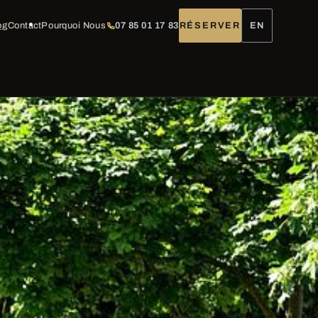
og
Contact
Pourquoi Nous
07 85 01 17 83
RÉSERVER
EN