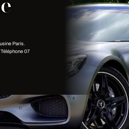
ne
sine Paris.
. Téléphone 07
à Meaux(77100)
00, Seine-et-Marne-77)? My