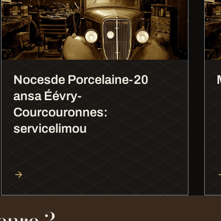
Nocesde Porcelaine-20
ansa Éévry-
Courcouronnes:
servicelimou
enre ?