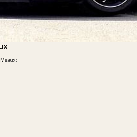
setrouveà45 minde Paris. Notre
etch, Chrysler 300 C, Pink Hummer
aux
 Meaux: