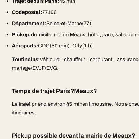
Trajet depuis Paris:
45 min
Codepostal:
77100
Département:
Seine-et-Marne(77)
Pickup:
domicile, mairie Meaux, hôtel, gare, salle de r
Aéroports:
CDG(50 min), Orly(1 h)
Toutinclus:
véhicule+ chauffeur+ carburant+ assuranc
mariage/EVJF/EVG.
Temps de trajet Paris?Meaux?
Le trajet pr end environ 45 minen limousine. Notre chau
itinéraires.
Pickup possible devant la mairie de Meaux?