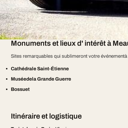
Limousine Paris est votre partenaire premium. Meaux 
flotte(Lincoln Town Carblanche/noire, Hummer H2 str
EVJF)à
sur devis tout inclus
.
Monuments et lieux d' intérêt à Me
Sites remarquables qui sublimeront votre événementà
Cathédrale Saint-Étienne
Muséedela Grande Guerre
Bossuet
Itinéraire et logistique