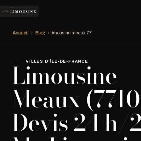
Accueil
›
Blog
›
Limousine meaux 77
Limousine
VILLES D'ÎLE-DE-FRANCE
Meaux (77100
Devis 24 h/2