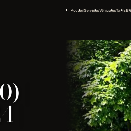
Accueil
Services
Véhicules
Tarifs
Bl
) |
4 |