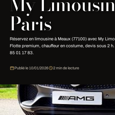
My Limousi
Paris
Réservez en limousine à Meaux (77100) avec My Limou
Flotte premium, chauffeur en costume, devis sous 2 h
85 01 17 83.
Publié le
10/01/2026
2 min de lecture
Location Limousine en Limousine 
Vous organisez votre
location limousine à
Meaux
(771