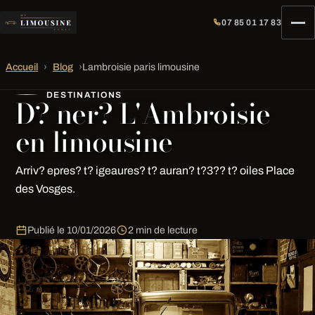
07 85 01 17 83
Accueil
›
Blog
›
Lambroisie paris limousine
DESTINATIONS
D? ner? L'Ambroisie
en limousine
Arriv? epres? t? igeaures? t? auran? t?3?? t? oiles Place
des Vosges.
Publié le
10/01/2026
2 min de lecture