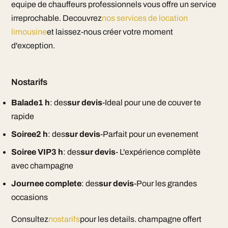
equipe de chauffeurs professionnels vous offre un service
irreprochable. Decouvrez
nos services de location
limousine
et laissez-nous créer votre moment
d'exception.
Nostarifs
Balade1 h
: des
sur devis
-Ideal pour une de couver te
rapide
Soiree2 h
: des
sur devis
-Parfait pour un evenement
Soiree VIP3 h
: des
sur devis
- L'expérience complète
avec champagne
Journee complete
: des
sur devis
-Pour les grandes
occasions
Consultez
nostarifs
pour les details. champagne offert